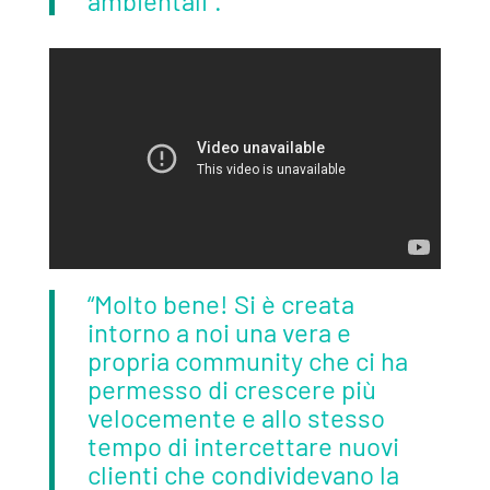
ambientali”.
“Molto bene! Si è creata
intorno a noi una vera e
propria community che ci ha
permesso di crescere più
velocemente e allo stesso
tempo di intercettare nuovi
clienti che condividevano la