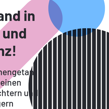
and in
 und
nz!
mengetan,
deinen
chtern und
gern