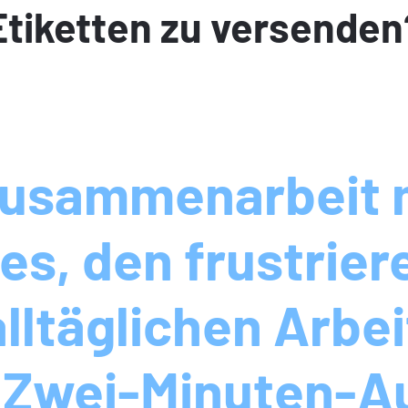
Etiketten zu versenden
Zusammenarbeit m
es, den frustrier
lltäglichen Arbei
 Zwei-Minuten-A