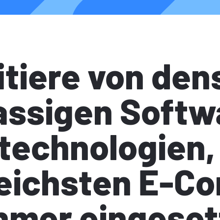
itiere von den
assigen Softw
echnologien, 
reichsten E-C
hmer eingeset