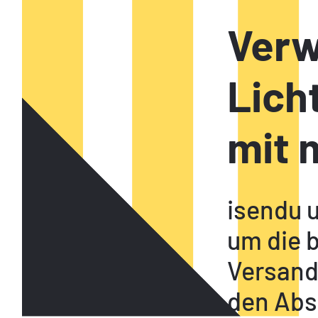
Verw
Lich
mit 
isendu 
um die b
Versand,
den Abs