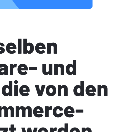
selben
are- und
die von den
ommerce-
zt werden.