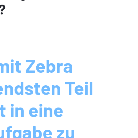
?
it Zebra
endsten Teil
t in eine
ufgabe zu