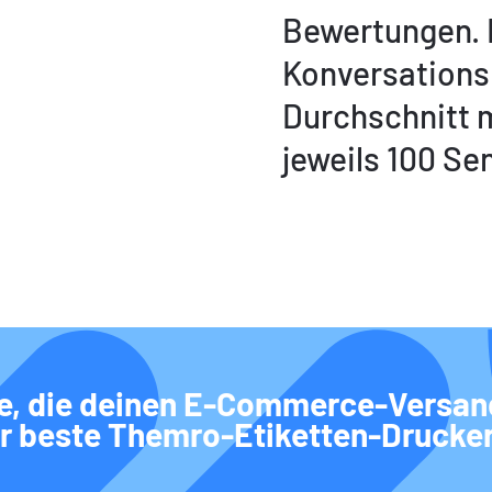
Bewertungen. 
Konversationsr
Durchschnitt 
jeweils 100 Se
e, die deinen E-Commerce-Versand
r beste Themro-Etiketten-Drucker