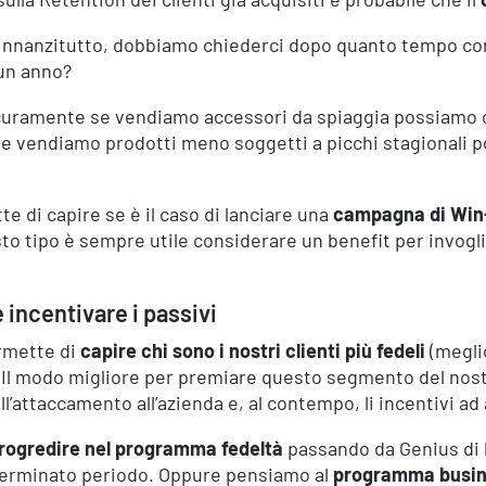
? Innanzitutto, dobbiamo chiederci dopo quanto tempo c
 un anno?
curamente se vendiamo accessori da spiaggia possiamo co
e se vendiamo prodotti meno soggetti a picchi stagionali
te di capire se è il caso di lanciare una
campagna di Win
esto tipo è sempre utile considerare un benefit per invog
 incentivare i passivi
ermette di
capire chi sono i nostri clienti più fedeli
(megli
. Il modo migliore per premiare questo segmento del no
l’attaccamento all’azienda e, al contempo, li incentivi a
rogredire nel programma fedeltà
passando da Genius di liv
eterminato periodo. Oppure pensiamo al
programma busine