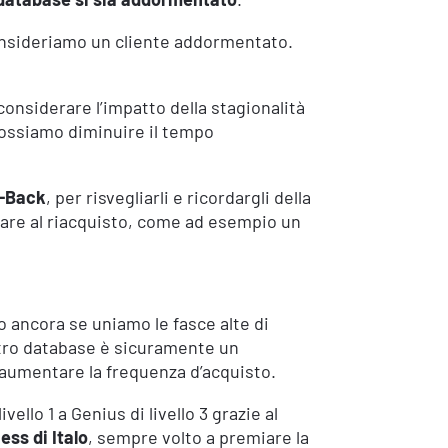
onsideriamo un cliente addormentato.
nsiderare l’impatto della stagionalità
 possiamo diminuire il tempo
-Back
, per risvegliarli e ricordargli della
liare al riacquisto, come ad esempio un
o ancora se uniamo le fasce alte di
stro database è sicuramente un
d aumentare la frequenza d’acquisto.
ello 1 a Genius di livello 3 grazie al
ss di Italo
, sempre volto a premiare la