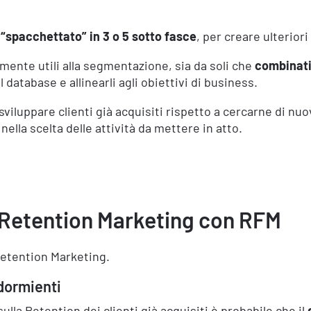
e
“spacchettato” in 3 o 5 sotto fasce
, per creare ulterio
rmente utili alla segmentazione, sia da soli che
combinati 
 database e allinearli agli obiettivi di business.
sviluppare clienti già acquisiti rispetto a cercarne di nuo
ella scelta delle attività da mettere in atto.
i Retention Marketing con RFM
Retention Marketing.
 dormienti
sulla Retention dei clienti già acquisiti è probabile che il