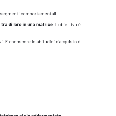
ri segmenti comportamentali.
tra di loro in una matrice
. L’obiettivo è
vi. E conoscere le abitudini d’acquisto è
database si sia addormentato
.