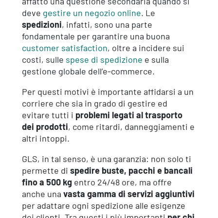
affatto una questione secondaria quando si
deve
gestire un negozio online
. Le
spedizioni
, infatti, sono una parte
fondamentale per garantire una buona
customer satisfaction
, oltre a incidere sui
costi, sulle
spese di spedizione
e sulla
gestione globale dell’e-commerce.
Per questi motivi è importante affidarsi a un
corriere che sia in grado di gestire ed
evitare tutti i
problemi legati al trasporto
dei prodotti
, come ritardi, danneggiamenti e
altri intoppi.
GLS, in tal senso, è una garanzia: non solo ti
permette di
spedire buste, pacchi e bancali
fino a 500 kg
entro 24/48 ore, ma offre
anche una
vasta gamma di servizi aggiuntivi
per adattare ogni spedizione alle esigenze
dei clienti. Tra questi i più importanti
per chi